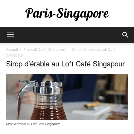
Paris-
Accueil
The Loft Café (Chinatown)
Sirop d'érable au Loft Café
Singapour
Sirop d’érable au Loft Café Singapour
Singapore
Sirop d’érable au Loft Café Singapour