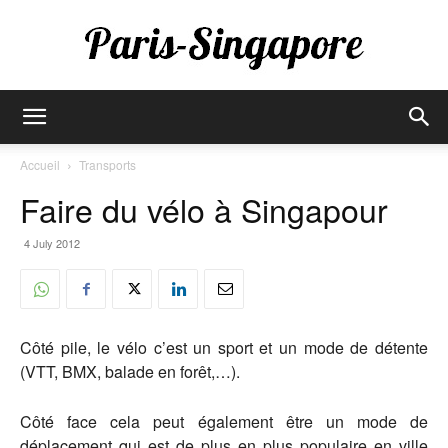
Paris-
Accueil
Transports
Faire du vélo à Singapour
Singapore
4 July 2012
Côté pile, le vélo c’est un sport et un mode de détente
(VTT, BMX, balade en forêt,…).
Côté face cela peut également être un mode de
déplacement qui est de plus en plus populaire en ville