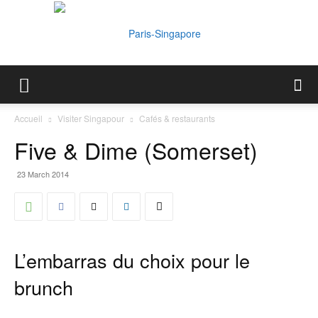
Paris-
Accueil
Visiter Singapour
Cafés & restaurants
Five & Dime (Somerset)
Singapore
23 March 2014
L’embarras du choix pour le
brunch