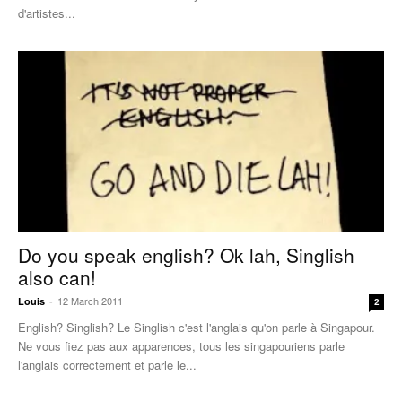
d'artistes...
Do you speak english? Ok lah, Singlish
also can!
12 March 2011
Louis
-
2
English? Singlish? Le Singlish c'est l'anglais qu'on parle à Singapour.
Ne vous fiez pas aux apparences, tous les singapouriens parle
l'anglais correctement et parle le...