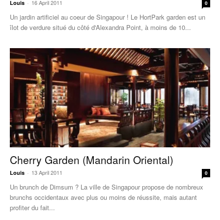
16 April 2011
Louis
-
0
Un jardin artificiel au coeur de Singapour ! Le HortPark garden est un
îlot de verdure situé du côté d'Alexandra Point, à moins de 10...
Cherry Garden (Mandarin Oriental)
13 April 2011
Louis
-
0
Un brunch de Dimsum ? La ville de Singapour propose de nombreux
brunchs occidentaux avec plus ou moins de réussite, mais autant
profiter du fait...