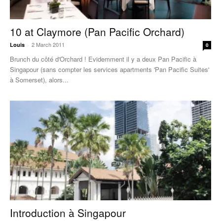
10 at Claymore (Pan Pacific Orchard)
2 March 2011
Louis
-
0
Brunch du côté d'Orchard ! Evidemment il y a deux Pan Pacific à
Singapour (sans compter les services apartments 'Pan Pacific Suites'
à Somerset), alors...
Introduction à Singapour