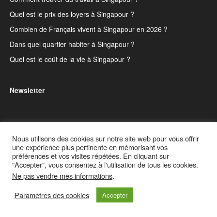
Quel est le prix des loyers à Singapour ?
Combien de Français vivent à Singapour en 2026 ?
Dans quel quartier habiter à Singapour ?
Quel est le coût de la vie à Singapour ?
Newsletter
bonnez-vous à la newsletter du blog pour recevoir
A
Nous utilisons des cookies sur notre site web pour vous offrir
un email à chaque fois qu'un nouvel article est
une expérience plus pertinente en mémorisant vos
publié !
préférences et vos visites répétées. En cliquant sur
"Accepter", vous consentez à l'utilisation de tous les cookies.
Ne pas vendre mes informations
.
Type your email…
Paramètres des cookies
S'abonner
Accepter