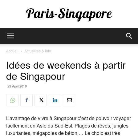
Paris-
Accueil
Actualités & Info
Idées de weekends à partir
Singapore
de Singapour
23 April 2019
L’avantage de vivre à Singapour c’est de pouvoir voyager
facilement en Asie du Sud-Est. Plages de rêves, jungles
luxuriantes, mégapoles de béton,… Le choix est très