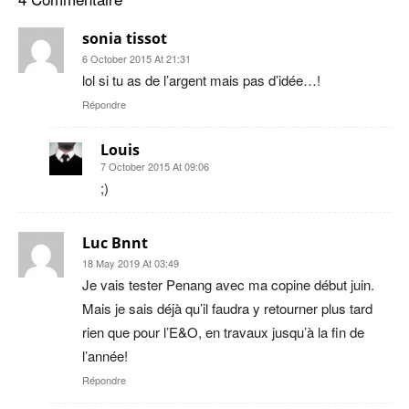
sonia tissot
6 October 2015 At 21:31
lol si tu as de l’argent mais pas d’idée…!
Répondre
Louis
7 October 2015 At 09:06
;)
Luc Bnnt
18 May 2019 At 03:49
Je vais tester Penang avec ma copine début juin.
Mais je sais déjà qu’il faudra y retourner plus tard
rien que pour l’E&O, en travaux jusqu’à la fin de
l’année!
Répondre