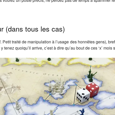
us voulez un poste précis, ne perdez pas de temps à spammer l
ur (dans tous les cas)
 Petit traité de manipulation à l’usage des honnêtes gens), bref
 y tenez quoiqu’il arrive, c’est à dire qu’au bout de ces ‘x’ mois 