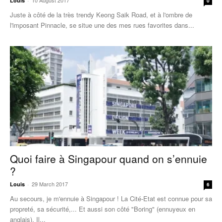
10 August 2017
Louis
-
0
Juste à côté de la très trendy Keong Saik Road, et à l'ombre de
l'imposant Pinnacle, se situe une des mes rues favorites dans...
Quoi faire à Singapour quand on s’ennuie
?
29 March 2017
Louis
-
6
Au secours, je m'ennuie à Singapour ! La Cité-Etat est connue pour sa
propreté, sa sécurité,... Et aussi son côté "Boring" (ennuyeux en
anglais). Il...