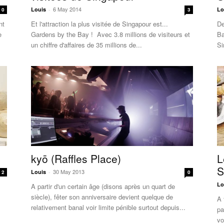
6 May 2014
Louis
-
Lo
0
3
nt
Et l'attraction la plus visitée de Singapour est...
De
e
Gardens by the Bay ! Avec 3.8 millions de visiteurs et
Ba
un chiffre d'affaires de 35 millions de...
Si
kyō (Raffles Place)
L
S
30 May 2013
Louis
-
2
0
Lo
A partir d'un certain âge (disons après un quart de
siècle), fêter son anniversaire devient quelque de
A 
relativement banal voir limite pénible surtout depuis...
pa
vo