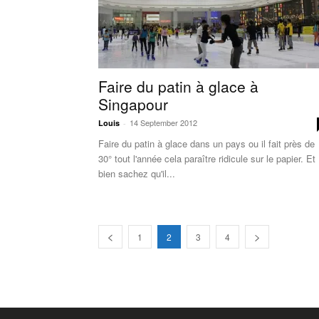
Faire du patin à glace à
Singapour
14 September 2012
Louis
-
Faire du patin à glace dans un pays ou il fait près de
30° tout l'année cela paraître ridicule sur le papier. Et
bien sachez qu'il...
1
2
3
4