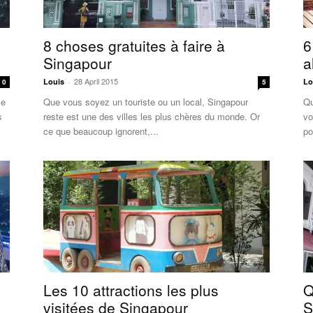
8 choses gratuites à faire à
6
Singapour
a
28 April 2015
Louis
-
Lo
0
5
Je
Que vous soyez un touriste ou un local, Singapour
Qu
s
reste est une des villes les plus chères du monde. Or
vo
ce que beaucoup ignorent,...
po
Les 10 attractions les plus
Q
visitées de Singapour
S