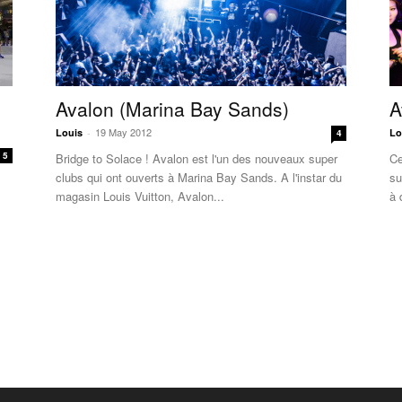
Avalon (Marina Bay Sands)
A
19 May 2012
Louis
-
Lo
4
5
Bridge to Solace ! Avalon est l'un des nouveaux super
Ce
clubs qui ont ouverts à Marina Bay Sands. A l'instar du
su
magasin Louis Vuitton, Avalon...
à 