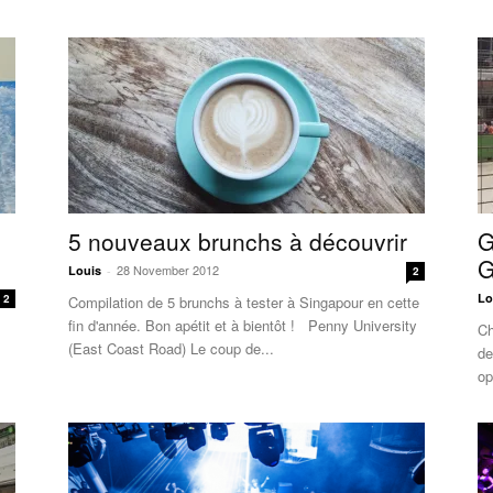
5 nouveaux brunchs à découvrir
G
G
28 November 2012
Louis
-
2
Lo
2
Compilation de 5 brunchs à tester à Singapour en cette
fin d'année. Bon apétit et à bientôt ! Penny University
Ch
(East Coast Road) Le coup de...
de
op