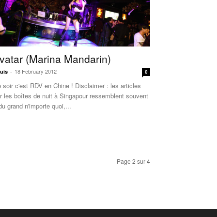
vatar (Marina Mandarin)
18 February 2012
uis
-
0
 soir c'est RDV en Chine ! Disclaimer : les articles
r les boîtes de nuit à Singapour ressemblent souvent
du grand n'importe quoi,...
Page 2 sur 4