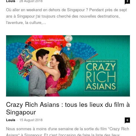
28 August 2018
Louis
-
2
Où aller en weekend en dehors de Singapour ? Pendant près de sept
ans à Singapour j'ai toujours cherché des nouvelles destinations,
l'aventure, la culture,...
Crazy Rich Asians : tous les lieux du film à
Singapour
15 August 2018
Louis
-
0
Nous sommes à moins d'une semaine de la sortie du film "Crazy Rich
Asians" à Singapour. Et c'est l'occasion de faire la liste des lieux...