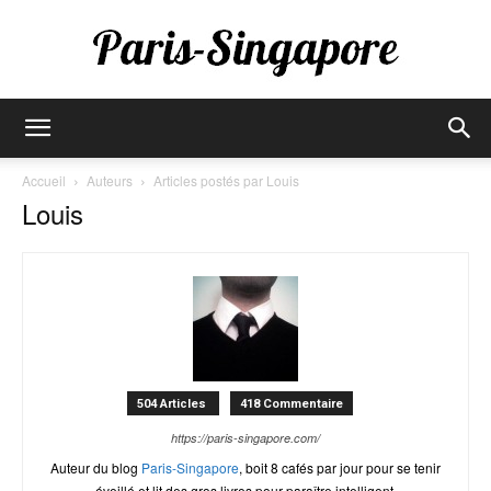
Paris-
Accueil
Auteurs
Articles postés par Louis
Louis
Singapore
504 Articles
418 Commentaire
https://paris-singapore.com/
Auteur du blog
Paris-Singapore
, boit 8 cafés par jour pour se tenir
éveillé et lit des gros livres pour paraître intelligent.